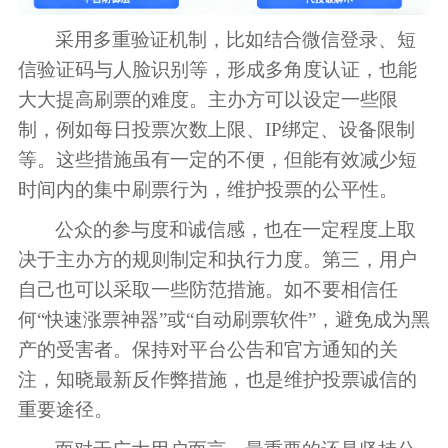
采用多重验证机制，比如结合微信登录、短
信验证码与人脸识别等，形成多角度认证，也能
大大提高刷票的难度。主办方可以设定一些限
制，例如每日投票次数上限、IP绑定、设备限制
等。这些措施虽有一定的不便，但能有效减少短
时间内的集中刷票行为，维护投票的公平性。
公众的参与度和诚信感，也在一定程度上取
决于主办方的规则制定和执行力度。第三，用户
自己也可以采取一些防范措施。如不要相信任
何“快速涨票神器”或“自动刷票软件”，避免成为黑
产的受害者。保持对平台公告和官方通知的关
注，知晓最新反作弊措施，也是维护投票诚信的
重要途径。