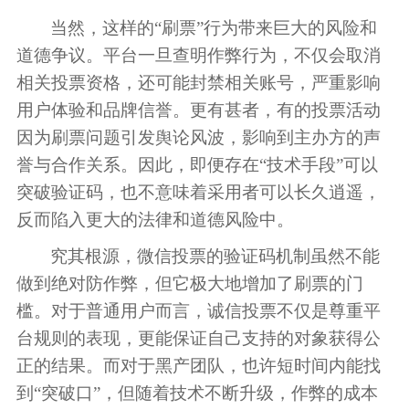
当然，这样的“刷票”行为带来巨大的风险和
道德争议。平台一旦查明作弊行为，不仅会取消
相关投票资格，还可能封禁相关账号，严重影响
用户体验和品牌信誉。更有甚者，有的投票活动
因为刷票问题引发舆论风波，影响到主办方的声
誉与合作关系。因此，即便存在“技术手段”可以
突破验证码，也不意味着采用者可以长久逍遥，
反而陷入更大的法律和道德风险中。
究其根源，微信投票的验证码机制虽然不能
做到绝对防作弊，但它极大地增加了刷票的门
槛。对于普通用户而言，诚信投票不仅是尊重平
台规则的表现，更能保证自己支持的对象获得公
正的结果。而对于黑产团队，也许短时间内能找
到“突破口”，但随着技术不断升级，作弊的成本