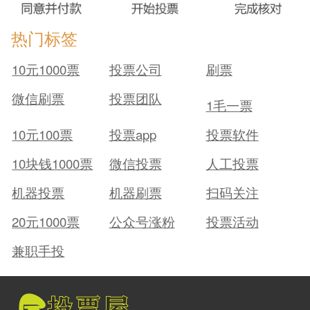
热门标签
10元1000票
投票公司
刷票
微信刷票
投票团队
1毛一票
10元100票
投票app
投票软件
10块钱1000票
微信投票
人工投票
机器投票
机器刷票
扫码关注
20元1000票
公众号涨粉
投票活动
兼职手投