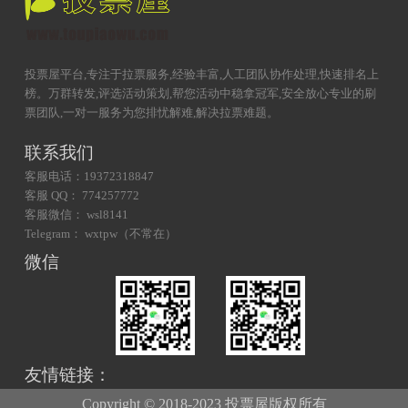
投票屋平台,专注于拉票服务,经验丰富,人工团队协作处理,快速排名上
榜。万群转发,评选活动策划,帮您活动中稳拿冠军,安全放心专业的刷
票团队,一对一服务为您排忧解难,解决拉票难题。
联系我们
客服电话：19372318847
客服 QQ： 774257772
客服微信： wsl8141
Telegram： wxtpw（不常在）
微信
友情链接：
Copyright © 2018-2023 投票屋版权所有