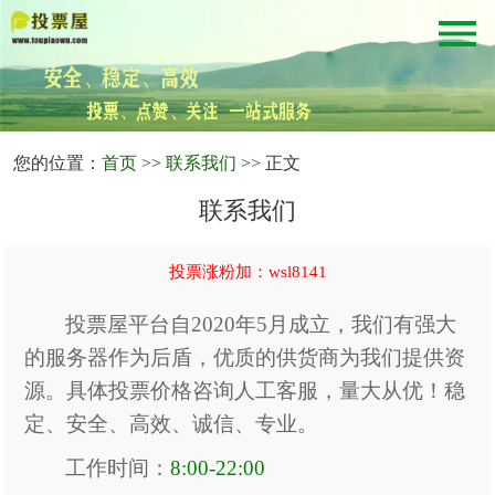
您的位置：
首页
>>
联系我们
>> 正文
联系我们
投票涨粉加：wsl8141
投票屋平台自2020年5月成立，我们有强大
的服务器作为后盾，优质的供货商为我们提供资
源。具体投票价格咨询人工客服，量大从优！稳
定、安全、高效、诚信、专业。
工作时间：
8:00-22:00