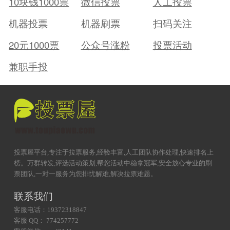
10块钱1000票
微信投票
人工投票
机器投票
机器刷票
扫码关注
20元1000票
公众号涨粉
投票活动
兼职手投
投票屋平台,专注于拉票服务,经验丰富,人工团队协作处理,快速排名上
榜。万群转发,评选活动策划,帮您活动中稳拿冠军,安全放心专业的刷
票团队,一对一服务为您排忧解难,解决拉票难题。
联系我们
客服电话：19372318847
客服 QQ： 774257772