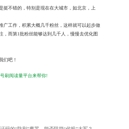
是挺不错的，特别是现在在大城市，如北京，上
推广工作，积累大概几千粉丝，这样就可以起步做
注，而第1批粉丝能够达到几千人，慢慢去优化图
我们
吧！
号刷阅读量平台来帮你!
证码的“防刷”魔咒，能否阻挡“代投”大军？