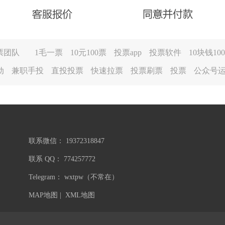
票团队
1毛一票
10元100票
投票app
投票软件
10块钱10
动
兼职手投
直投投票
快速拉票
投票刷票
投票
公众号
联系微信： 19372318847
联系 QQ： 774257772
Telegram： wxtpw（不常在）
MAP地图
|
XML地图