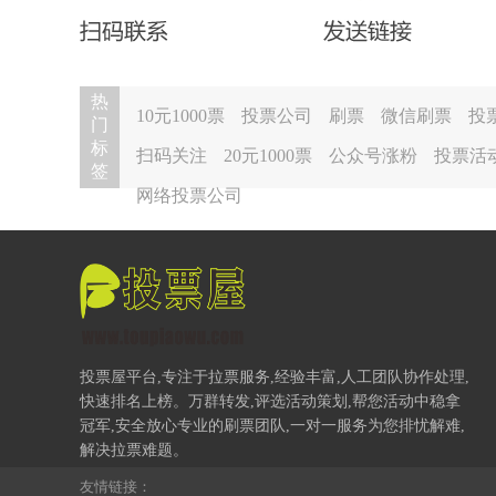
热
10元1000票
投票公司
刷票
微信刷票
投
门
标
扫码关注
20元1000票
公众号涨粉
投票活
签
网络投票公司
投票屋平台,专注于拉票服务,经验丰富,人工团队协作处理,
快速排名上榜。万群转发,评选活动策划,帮您活动中稳拿
冠军,安全放心专业的刷票团队,一对一服务为您排忧解难,
解决拉票难题。
友情链接：